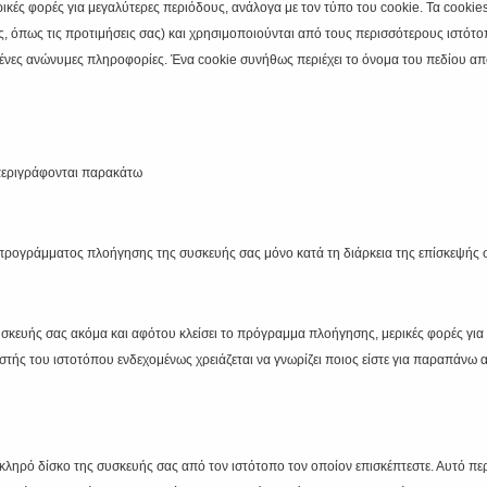
ερικές φορές για μεγαλύτερες περιόδους, ανάλογα με τον τύπο του cookie. Τα cookie
ς, όπως τις προτιμήσεις σας) και χρησιμοποιούνται από τους περισσότερους ιστότο
μένες ανώνυμες πληροφορίες. Ένα cookie συνήθως περιέχει το όνομα του πεδίου από
 περιγράφονται παρακάτω
προγράμματος πλοήγησης της συσκευής σας μόνο κατά τη διάρκεια της επίσκεψής σ
ευής σας ακόμα και αφότου κλείσει το πρόγραμμα πλοήγησης, μερικές φορές για έ
στής του ιστοτόπου ενδεχομένως χρειάζεται να γνωρίζει ποιος είστε για παραπάνω α
κληρό δίσκο της συσκευής σας από τον ιστότοπο τον οποίον επισκέπτεστε. Αυτό πε