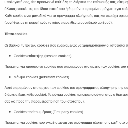
υπολογιστή σας, είτε προσωρινά καθ’ όλη τη διάρκεια της επίσκεψής σας, είτε μ
άλλους επισκέπτες του ίδιου ιστοτόπου ή θυμούνται ορισμένα πράγματα για εσά
Κάθε cookie είναι μοναδικό για το πρόγραμμα πλοήγησής σας και περιέχει ορισ
(συνήθως με τη μορφή ενός τυχαίως παραχθέντα μοναδικού αριθμού).
Τύποι cookies
Οι βασικοί τύποι των cookies που ενδεχομένως να χρησιμοποιούν οι ιστότοποι
Cookies επίσκεψης (session cookies)
Πρόκειται για προσωρινά cookies που παραμένουν στο αρχείο των cookies του 
Μόνιμα cookies (persistent cookies)
Αυτά παραμένουν στο αρχείο των cookies του προγράμματος πλοήγησης της συσκ
διάρκεια ζωής κάθε cookie). Τα μόνιμα cookies χρησιμοποιούνται όταν ο διαχειρι
σας ως προς την παραμετροποίηση του ιστοτόπου).
Cookies
πρώτου
μέρους
(First-party cookies)
Πρόκειται για cookies που εγκαθίστανται στο πρόγραμμα πλοήγησης και/ή στο σ