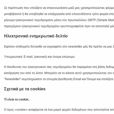
Σε περίπτωση που επιλέξετε να επικοινωνήσετε μαζί μας χρησιμοποιώντας φόρμ
μεταβιβαστεί ή θα υποβληθεί σε επεξεργασία από οποιονδήποτε τρίτο φορέα επε
μήνυμα ηλεκτρονικού ταχυδρομείου μέσω του πρωτοκόλλου SMTP (Simple Mail Tr
περιεχόμενο ηλεκτρονικού ταχυδρομείου κρυπτογραφείται πριν να αποσταλεί μέ
Ηλεκτρονικό ενημερωτικό δελτίο
Εφόσον επιθυμείτε δύνασθε να εγγραφείτε στο newsletter μάς θα πρέπει να μας δώ
Υποχρεωτικά: Ε-mail, (εικονικό) και όνομα επώνυμο.
Η διεύθυνση του ηλεκτρονικού σας ταχυδρομείου θα παραμείνει στη βάση δεδομέν
κατάργηση του από τη λίστα. Μπορείτε να το κάνετε αυτό χρησιμοποιώντας τον 
"Newsletter" συμπληρώσετε τα στοιχεία Διεύθηνση Email και Όνομα και επιλέξετε
Σχετικά με τα cookies
Τί είναι το cookie;
Ο όρος «cookie» αναφέρεται σε ένα μικρό αρχείο δεδομένων που αποτελείται α