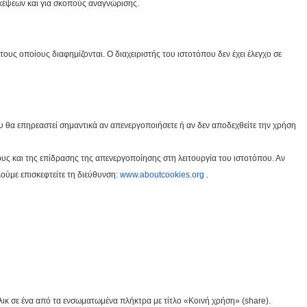
κέψεων και για σκοπούς αναγνώρισης.
ους οποίους διαφημίζονται. Ο διαχειριστής του ιστοτόπου δεν έχει έλεγχο σε
ου θα επηρεαστεί σημαντικά αν απενεργοποιήσετε ή αν δεν αποδεχθείτε την χρήση
ς και της επίδρασης της απενεργοποίησης στη λειτουργία του ιστοτόπου. Αν
ούμε επισκεφτείτε τη διεύθυνση:
www.aboutcookies.org
.
κλικ σε ένα από τα ενσωματωμένα πλήκτρα με τίτλο «Κοινή χρήση» (share).