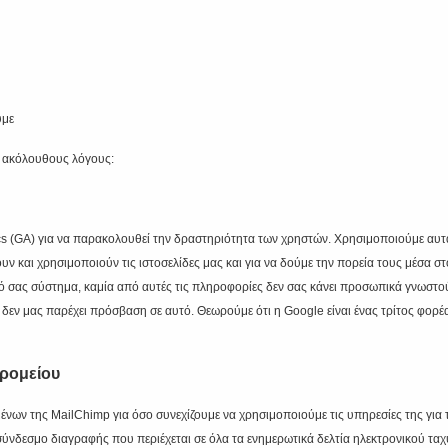
υμε
ς ακόλουθους λόγους:
ytics (GA) για να παρακολουθεί την δραστηριότητα των χρηστών. Χρησιμοποιούμε α
ουν και χρησιμοποιούν τις ιστοσελίδες μας και για να δούμε την πορεία τους μέσα
κό σας σύστημα, καμία από αυτές τις πληροφορίες δεν σας κάνει προσωπικά γνωστού
εν μας παρέχει πρόσβαση σε αυτό. Θεωρούμε ότι η Google είναι ένας τρίτος φορέας
δρομείου
νων της MailChimp για όσο συνεχίζουμε να χρησιμοποιούμε τις υπηρεσίες της για τ
σύνδεσμο διαγραφής που περιέχεται σε όλα τα ενημερωτικά δελτία ηλεκτρονικού τα