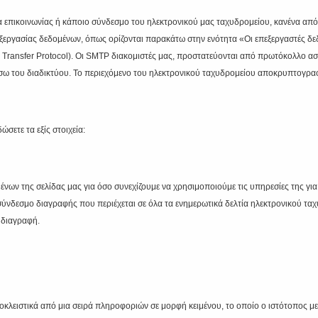
α επικοινωνίας ή κάποιο σύνδεσμο του ηλεκτρονικού μας ταχυδρομείου, κανένα από
ξεργασίας δεδομένων, όπως ορίζονται παρακάτω στην ενότητα «Οι επεξεργαστές δεδ
ansfer Protocol). Οι SMTP διακομιστές μας, προστατεύονται από πρωτόκολλο ασφα
σω του διαδικτύου. Το περιεχόμενο του ηλεκτρονικού ταχυδρομείου αποκρυπτογραφε
σετε τα εξίς στοιχεία:
ων της σελίδας μας για όσο συνεχίζουμε να χρησιμοποιούμε τις υπηρεσίες της για 
σύνδεσμο διαγραφής που περιέχεται σε όλα τα ενημερωτικά δελτία ηλεκτρονικού τα
 διαγραφή.
ποκλειστικά από μια σειρά πληροφοριών σε μορφή κειμένου, το οποίο ο ιστότοπος 