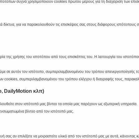
στοτόπων συχνά χρησιμοποιούν cookies πρώτου μέρους για τη διαχείριση των επισ
κά δίκτυα, για να παρακολουθούν τις επισκέψεις σας στους διάφορους ιστότοπους στ
ιρία της χρήσης του ιστοτόπου από τους επισκέπτες του. Η λειτουργία του ιστοτόπ
με σε αυτόν τον ιστότοπο, συμπεριλαμβανομένου του τρόπου απενεργοποίησής του
πων cookies, συμπεριλαμβανομένου του τρόπου ελέγχου ή διαγραφής τους, παρακαλ
, DailyMotion κλπ)
λουθείτε στον ιστότοπό μας βίντεο τα οποία μας παρέχουν ως εξωτερική υπηρεσία.
 ενσωματωμένα βίντεο από τον ιστότοπό μας.
 σας αν επιλέξετε να μοιραστείτε υλικό από τον ιστότοπό μας με αυτά, κάνοντας 