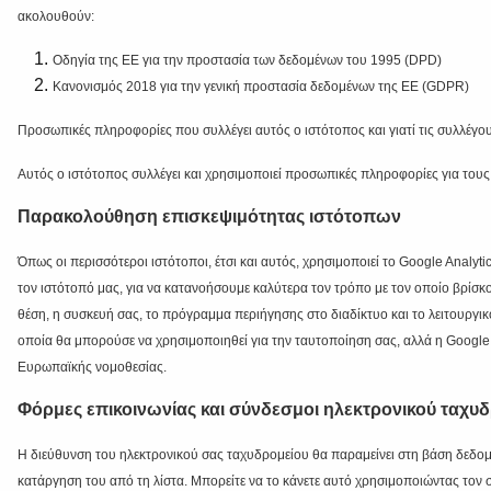
ακολουθούν:
Οδηγία της ΕΕ για την προστασία των δεδομένων του 1995 (DPD)
Κανονισμός 2018 για την γενική προστασία δεδομένων της ΕΕ (GDPR)
Προσωπικές πληροφορίες που συλλέγει αυτός ο ιστότοπος και γιατί τις συλλέγο
Αυτός ο ιστότοπος συλλέγει και χρησιμοποιεί προσωπικές πληροφορίες για του
Παρακολούθηση επισκεψιμότητας ιστότοπων
Όπως οι περισσότεροι ιστότοποι, έτσι και αυτός, χρησιμοποιεί το Google Anal
τον ιστότοπό μας, για να κατανοήσουμε καλύτερα τον τρόπο με τον οποίο βρίσκ
θέση, η συσκευή σας, το πρόγραμμα περιήγησης στο διαδίκτυο και το λειτουργι
οποία θα μπορούσε να χρησιμοποιηθεί για την ταυτοποίηση σας, αλλά η Google δ
Ευρωπαϊκής νομοθεσίας.
Φόρμες επικοινωνίας και σύνδεσμοι ηλεκτρονικού ταχυ
Η διεύθυνση του ηλεκτρονικού σας ταχυδρομείου θα παραμείνει στη βάση δεδομέ
κατάργηση του από τη λίστα. Μπορείτε να το κάνετε αυτό χρησιμοποιώντας τον 