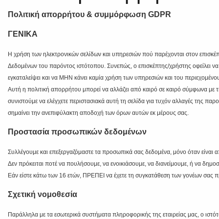
Πολιτική απορρήτου & συμμόρφωση GDPR
ΓΕΝΙΚΑ
Η χρήση των ηλεκτρονικών σελίδων και υπηρεσιών πού παρέχονται στον επισκέ
Δεδομένων του παρόντος ιστότοπου. Συνεπώς, ο επισκέπτης/χρήστης οφείλει να 
εγκαταλείψει και να ΜΗΝ κάνει καμία χρήση των υπηρεσιών και του περιεχομένου
Αυτή η πολιτική απορρήτου μπορεί να αλλάζει από καιρό σε καιρό σύμφωνα με τη 
συνιστούμε να ελέγχετε περιστασιακά αυτή τη σελίδα για τυχόν αλλαγές της π
σημαίνει την ανεπιφύλακτη αποδοχή των όρων αυτών εκ μέρους σας.
Προστασία προσωπικών δεδομένων
Συλλέγουμε και επεξεργαζόμαστε τα προσωπικά σας δεδομένα, μόνο όταν είναι 
Δεν πρόκειται ποτέ να πουλήσουμε, να ενοικιάσουμε, να διανείμουμε, ή να δη
Εάν είστε κάτω των 16 ετών, ΠΡΕΠΕΙ να έχετε τη συγκατάθεση των γονέων σας 
Σχετική νομοθεσία
Παράλληλα με τα εσωτερικά συστήματα πληροφορικής της εταιρείας μας, ο ιστό